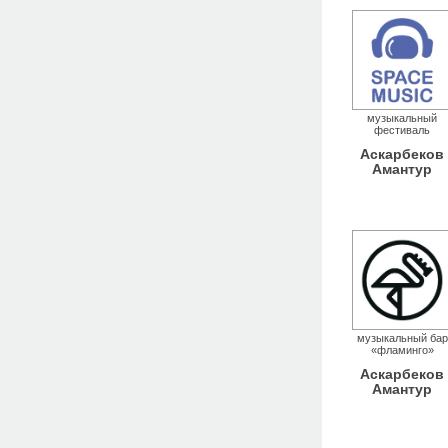
музыкальный
фестиваль
Аскарбеков
Амантур
музыкальный бар
«фламинго»
Аскарбеков
Амантур