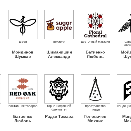
швея
пекарня
цветочный магазин
охр
аген
Мойдинов
Шиманишин
Батиенко
Мой
Шумкар
Александр
Любовь
Шу
поставщик товаров
горно-нефтяной
пространство
кондицио
факультет
пиццы
Батиенко
Радке Тамара
Головачев
Ман
Любовь
Михаил
Ма