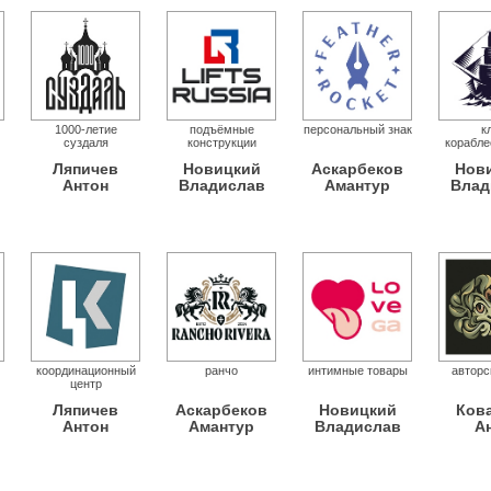
1000-летие
подъёмные
персональный знак
к
суздаля
конструкции
корабле
Ляпичев
Новицкий
Аскарбеков
Нов
Антон
Владислав
Амантур
Влад
координационный
ранчо
интимные товары
авторс
центр
Ляпичев
Аскарбеков
Новицкий
Ков
Антон
Амантур
Владислав
А