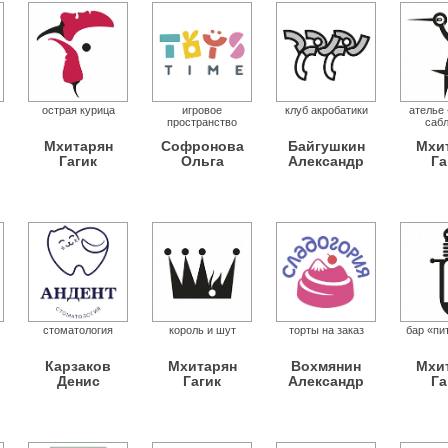
острая курица
игровое
клуб акробатики
ателье 
пространство
саб
Мхитарян
Софронова
Байгушкин
Мхи
Гагик
Ольга
Александр
Га
стоматология
король и шут
торты на заказ
бар «пи
Карзаков
Мхитарян
Вохмянин
Мхи
Денис
Гагик
Александр
Га