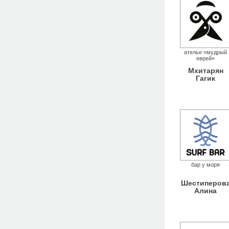
ателье «мудрый
еврей»
Мхитарян
Гагик
бар у моря
Шестиперов
Алина