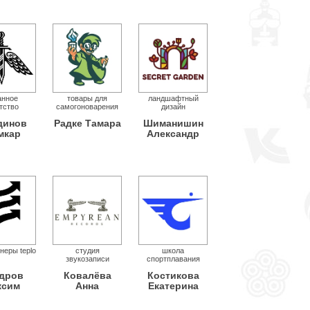
анное
товары для
ландшафтный
тство
самогоноварения
дизайн
динов
Радке Тамара
Шиманишин
мкар
Александр
неры teplo
студия
школа
звукозаписи
спортплавания
дров
Ковалёва
Костикова
ксим
Анна
Екатерина