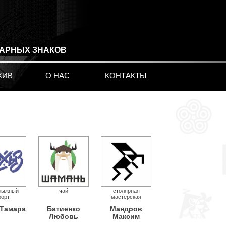
ВАРНЫХ ЗНАКОВ
ХИВ
О НАС
КОНТАКТЫ
лыжный
чай
столярная
рорт
мастерская
 Тамара
Батиенко
Мандров
Любовь
Максим