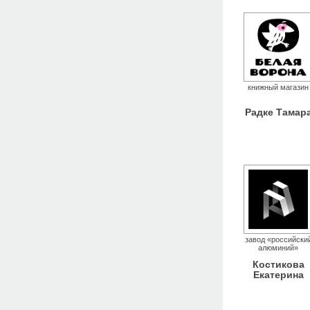
книжный магазин
Радке Тамар
завод «российски
алюминий»
Костикова
Екатерина