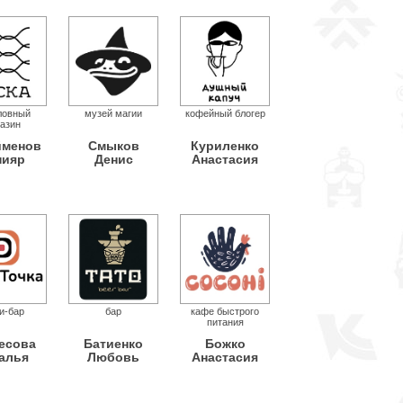
ловный
музей магии
кофейный блогер
азин
йменов
Смыков
Куриленко
нияр
Денис
Анастасия
и-бар
бар
кафе быстрого
питания
есова
Батиенко
Божко
алья
Любовь
Анастасия