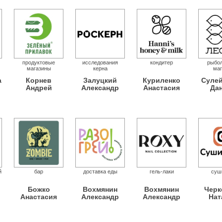
продуктовые
исследования
кондитер
рыбо
магазины
керна
маг
а
Корнев
Залуцкий
Куриленко
Суле
Андрей
Александр
Анастасия
Да
й
бар
доставка еды
гель-лаки
суш
Божко
Вохмянин
Вохмянин
Черк
Анастасия
Александр
Александр
Нат