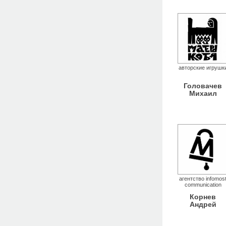
авторские игрушк
Головачев
Михаил
агентство infomos
communication
Корнев
Андрей