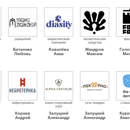
и
украшения
маркетинговая
косметические
фас
компания
средства
Батиенко
Ковалёва
Мандров
Голо
Любовь
Анна
Максим
Ми
t
нейротренинги
конно-спортивный
сеть пекарен
стома
клуб
Корнев
Залуцкий
Залуцкий
Кури
Андрей
Александр
Александр
Анас