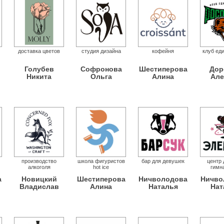
доставка цветов
студия дизайна
кофейня
клуб ед
Голубев
Софронова
Шестиперова
Дор
Никита
Ольга
Алина
Але
производство
школа фигуристов
бар для девушек
центр 
алкоголя
hot ice
гимн
а
Новицкий
Шестиперова
Ничволодова
Ничво
Владислав
Алина
Наталья
Нат