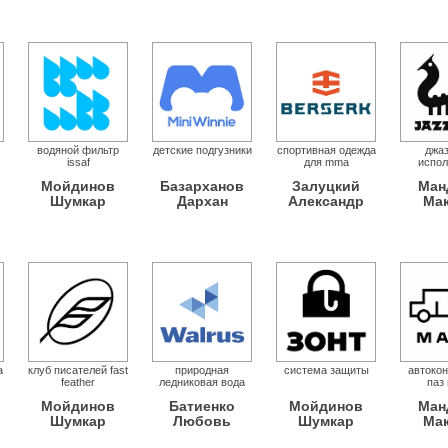
водяной фильтр
детские подгузники
спортивная одежда
джа
issaf
для mma
испол
Мойдинов
Базарханов
Залуцкий
Ман
Шумкар
Дархан
Александр
Ма
а
клуб писателей fast
природная
система защиты
автокон
feather
ледниковая вода
паз 
Мойдинов
Батиенко
Мойдинов
Ман
Шумкар
Любовь
Шумкар
Ма