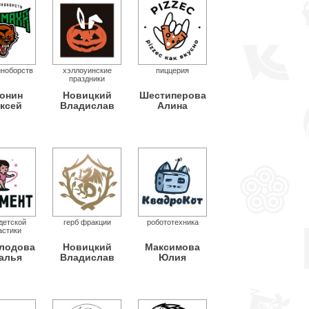
иноборств
хэллоуинские
пиццерия
праздники
онин
Новицкий
Шестиперова
ксей
Владислав
Алина
детской
герб фракции
робототехника
астики
лодова
Новицкий
Максимова
алья
Владислав
Юлия