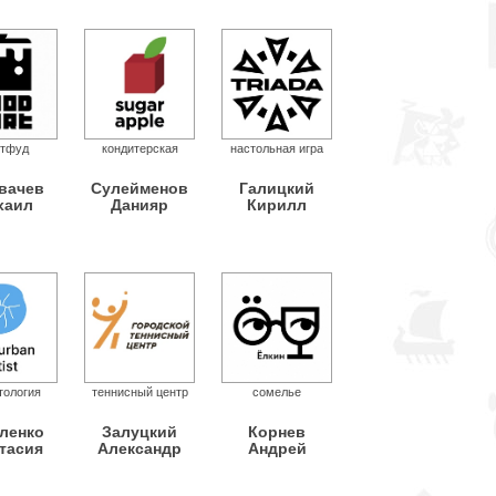
тфуд
кондитерская
настольная игра
вачев
Сулейменов
Галицкий
хаил
Данияр
Кирилл
тология
теннисный центр
сомелье
ленко
Залуцкий
Корнев
тасия
Александр
Андрей