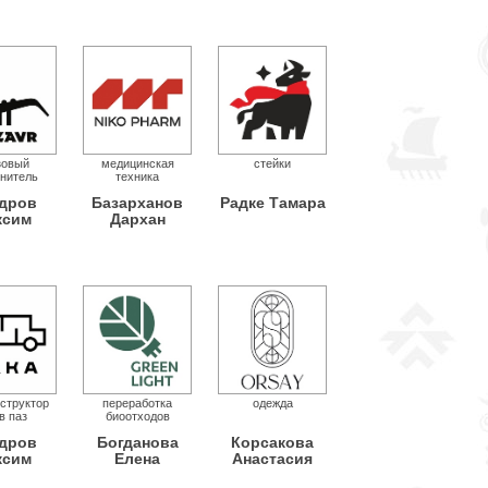
зовый
медицинская
стейки
нитель
техника
дров
Базарханов
Радке Тамара
ксим
Дархан
структор
переработка
одежда
в паз
биоотходов
дров
Богданова
Корсакова
ксим
Елена
Анастасия