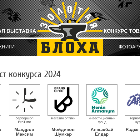
АЯ ВЫСТАВКА
КОНКУРС ТО
КНИГИ
ФОТОАР
ст конкурса 2024
барбершоп
магазин оптики
инвестиционный
горно
BroTime
фонд
ку
а
Мандров
Мойдинов
Алпысбай
Радке
Максим
Шумкар
Елдар