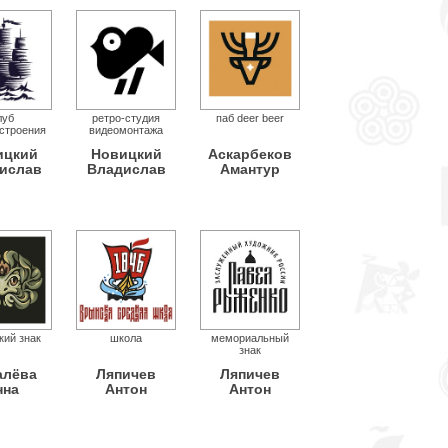
луб
ретро-студия
паб deer beer
строения
видеомонтажа
ицкий
Новицкий
Аскарбеков
ислав
Владислав
Амантур
кий знак
школа
мемориальный
знак
алёва
Ляпичев
Ляпичев
нна
Антон
Антон