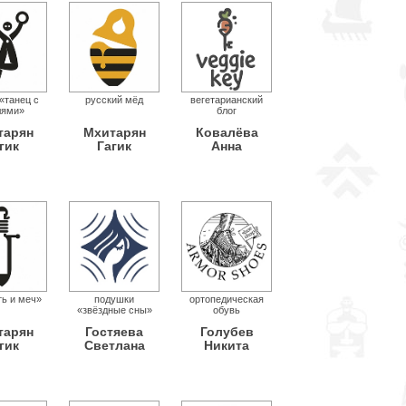
«танец с
русский мёд
вегетарианский
лями»
блог
тарян
Мхитарян
Ковалёва
гик
Гагик
Анна
ть и меч»
подушки
ортопедическая
«звёздные сны»
обувь
тарян
Гостяева
Голубев
гик
Светлана
Никита