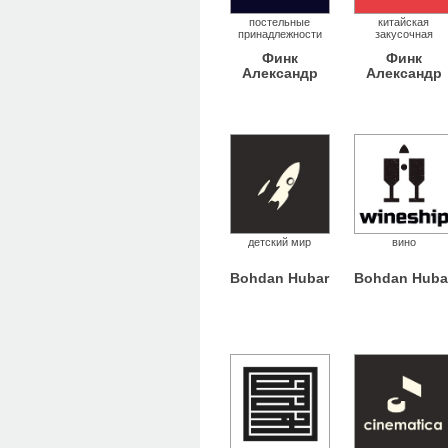
постельные
китайская
принадлежности
закусочная
Финк
Финк
Александр
Александр
детский мир
вино
Bohdan Hubar
Bohdan Huba