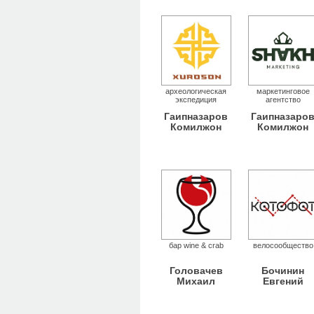
археологическая
маркетинговое
экспедиция
агентство
Гаипназаров
Гаипназаро
Комилжон
Комилжон
бар wine & crab
велосообщество
Головачев
Бочинин
Михаил
Евгений