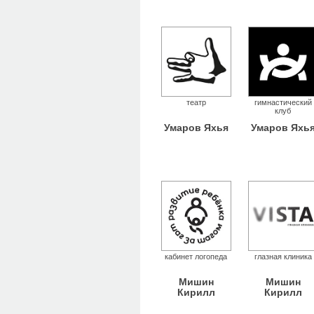
театр
гимнастический
клуб
Умаров Яхья
Умаров Яхь
кабинет логопеда
глазная клиника
Мишин
Мишин
Кирилл
Кирилл