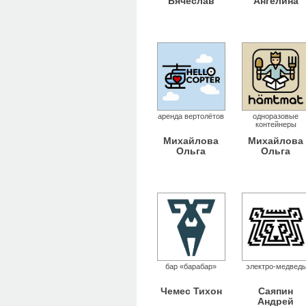
Вячеслав
Ангелина
аренда вертолётов
одноразовые
контейнеры
Михайлова
Михайлова
Ольга
Ольга
бар «барабар»
электро-медведь
Чемес Тихон
Саяпин
Андрей