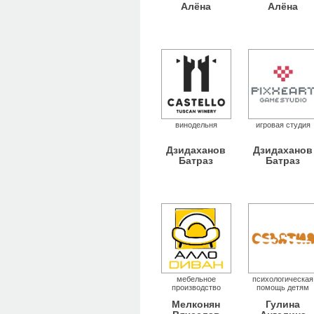
Алёна
Алёна
винодельня
игровая студия
Дзидаханов
Дзидаханов
Батраз
Батраз
мебельное
психологическая
производство
помощь детям
Мелконян
Гулина