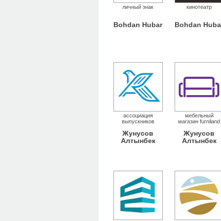
личный знак
кинотеатр
Bohdan Hubar
Bohdan Huba
ассоциация
мебельный
выпускников
магазин furniland
Жунусов
Жунусов
Алтынбек
Алтынбек