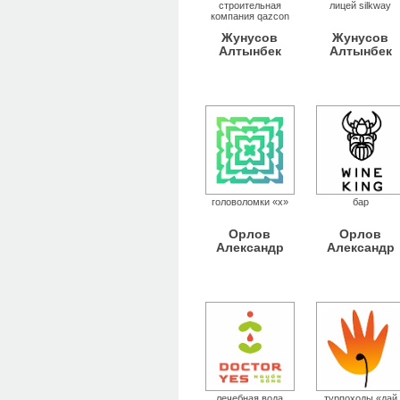
строительная
лицей silkway
компания qazcon
Жунусов
Жунусов
Алтынбек
Алтынбек
головоломки «x»
бар
Орлов
Орлов
Александр
Александр
лечебная вода
турпоходы «дай