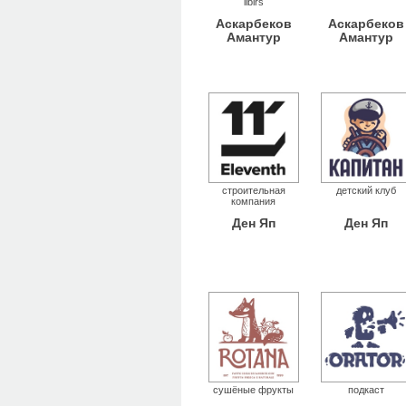
ilbirs
Аскарбеков
Аскарбеков
Амантур
Амантур
строительная
детский клуб
компания
Ден Яп
Ден Яп
сушёные фрукты
подкаст