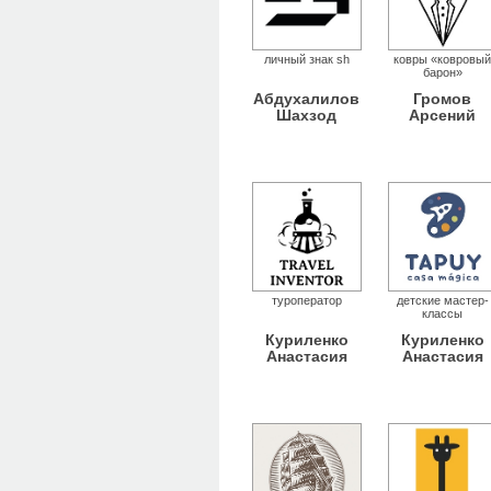
личный знак sh
ковры «ковровы
барон»
Абдухалилов
Громов
Шахзод
Арсений
туроператор
детские мастер-
классы
Куриленко
Куриленко
Анастасия
Анастасия