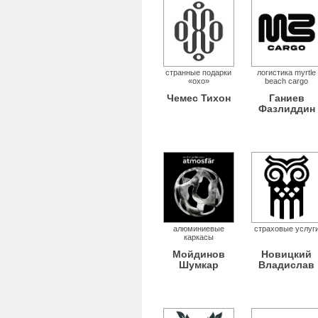
странные подарки
логистика myrtle
«охо»
beach cargo
Чемес Тихон
Ганиев
Фазлиддин
алюминиевые
страховые услуг
каркасы
Мойдинов
Новицкий
Шумкар
Владислав