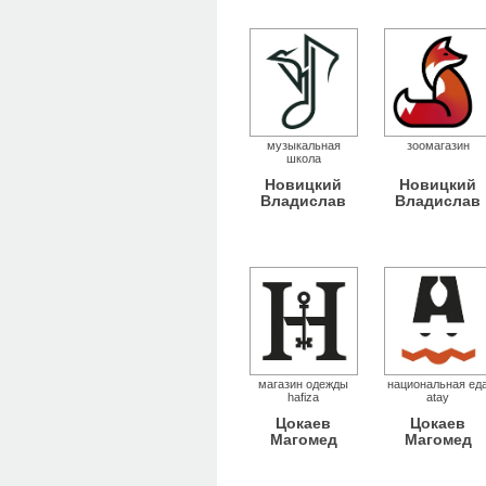
музыкальная
зоомагазин
школа
Новицкий
Новицкий
Владислав
Владислав
магазин одежды
национальная ед
hafiza
atay
Цокаев
Цокаев
Магомед
Магомед