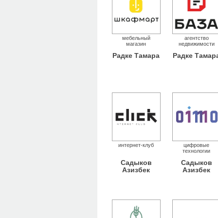
мебельный
агентство
магазин
недвижимости
Радке Тамара
Радке Тамар
интернет-клуб
цифровые
технологии
Садыков
Садыков
Азизбек
Азизбек