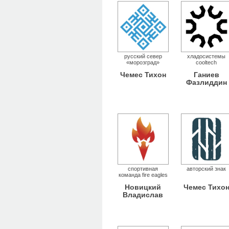
русский север
хладосистемы
«морозград»
cooltech
Чемес Тихон
Ганиев
Фазлиддин
спортивная
авторский знак
команда fire eagles
Новицкий
Чемес Тихо
Владислав