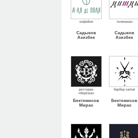
кофейня
телеканал
Садыков
Садыков
Азизбек
Азизбек
ресторан
барбер samat
«берёзка»
Бектемисов
Бектемисов
Мирас
Мирас