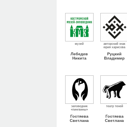
музей
авторский знак
юрия харисова
Лебедев
Руцкий
Никита
Владимир
заповедник
театр теней
«пингвины»
Гостяева
Гостяева
Светлана
Светлана