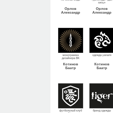
пять»
Орлов
Орлов
Александр
Александр
монограмма
одежда yanami
дизайнера BK
Котинов
Котинов
Баатр
Баатр
футбольный клуб
бренд одежды