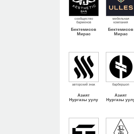
сообщество
мебельная
барменов
компания
Бектемисов
Бектемисов
Мирас
Мирас
авторский знак
барбершоп
Азият
Азият
Нургазы уулу
Нургазы уул