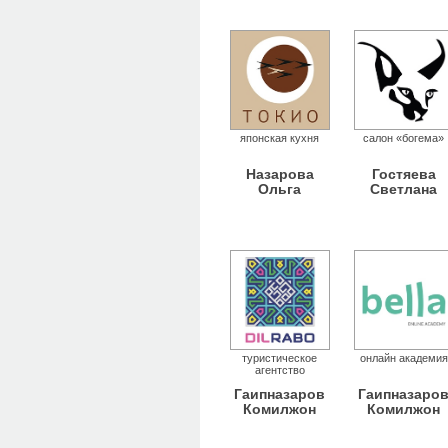
японская кухня
салон «богема»
Назарова
Гостяева
Ольга
Светлана
туристическое
онлайн академия
агентство
Гаипназаров
Гаипназаро
Комилжон
Комилжон