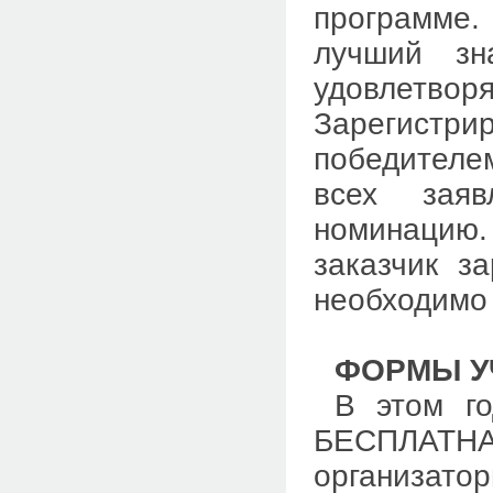
программе. 
лучший зн
удовлетво
Зарегистр
победителе
всех заяв
номинацию
заказчик з
необходимо 
ФОРМЫ У
В этом г
БЕСПЛАТН
организат