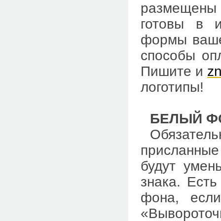
размещены
готовы в и
формы вашег
способы оп
Пишите и
z
логотипы!
БЕЛЫЙ Ф
Обязатель
присланные
будут умен
знака. Есть
фона, если
«Вывороточ