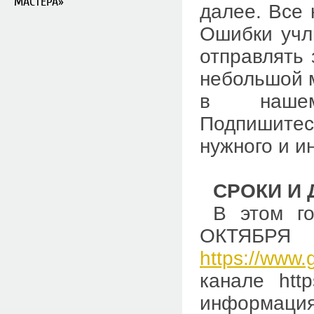
МАСТЕРА»
далее. Все 
Ошибки учл
отправлять 
небольшой 
в наше
Подпишитесь
нужного и и
СРОКИ И
В этом го
ОКТЯБРЯ 
https://www.
канале http
информаци