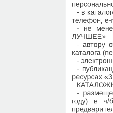
персональн
- в катало
телефон, e-m
- не мен
ЛУЧШЕЕ»
- автору 
каталога (п
- электро
- публика
ресурсах «З
КАТАЛОЖ
- размеще
году) в ч
предварител