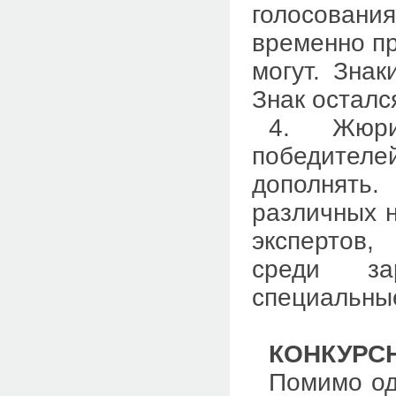
голосован
временно пр
могут. Зна
Знак осталс
4. Жю
победител
дополнять.
различных н
экспертов,
среди зар
специальны
КОНКУРС
Помимо одн