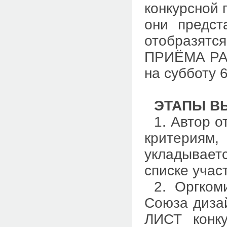
конкурсной 
они предст
отобразят
ПРИЁМА РАБ
на субботу 
ЭТАПЫ В
1. Автор о
критерия
укладывает
списке учас
2. Оргком
Союза диза
ЛИСТ конку