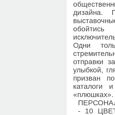
общественны
дизайна. 
выставочны
обойтись 
исключител
Одни тол
стремитель
отправки з
улыбкой, гл
призван п
каталоги и
«плюшках».
ПЕРСОНА
- 10 ЦВЕ