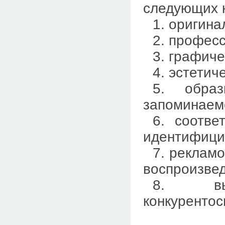
следующих 
1. оригин
2. профес
3. графич
4. эстетич
5. образ
запоминаем
6. соотве
идентифици
7. рекламо
воспроизве
8. выс
конкурентос