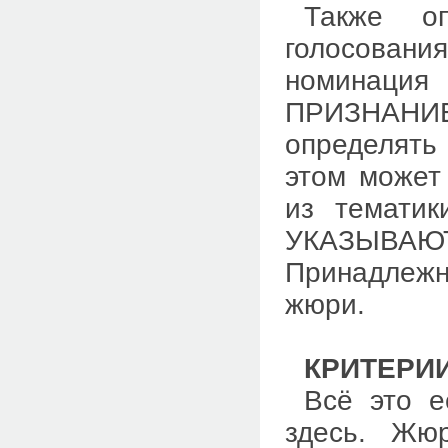
Также оп
голосования
номинац
ПРИЗНАНИЕ
определять 
этом может
из тематик
УКАЗЫВАЮТ
Принадлежно
жюри.
КРИТЕРИ
Всё это е
здесь.
Жюр