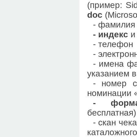
(пример: Si
doc
(Microso
- фамилия
- индекс
и
- телефон
- электрон
- имена ф
указанием в
- номер с
номинации 
- форм
бесплатная)
- скан чек
каталожного